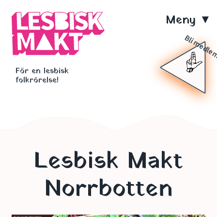
Hoppa
till
M
huvudinnehåll
e
Bli medl
n
För en lesbisk
y
folkrörelse!
Lesbisk Makt
Norrbotten