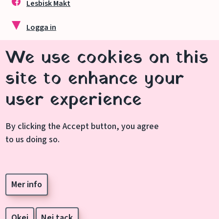
Lesbisk Makt
Logga in
We use cookies on this
Swisha oss en gåva
site to enhance your
Skanna vår QR-kod eller
klicka på denna länk om du
user experience
är på mobilen
.
By clicking the Accept button, you agree
to us doing so.
Mer info
Okej
Nej tack