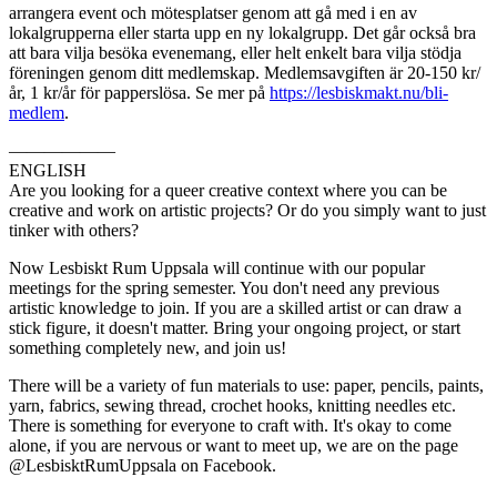
arrangera event och mötesplatser genom att gå med i en av
lokalgrupperna eller starta upp en ny lokalgrupp. Det går också bra
att bara vilja besöka evenemang, eller helt enkelt bara vilja stödja
föreningen genom ditt medlemskap. Medlemsavgiften är 20-150 kr/
år, 1 kr/år för papperslösa. Se mer på
https://lesbiskmakt.nu/bli-
medlem
.
——————
ENGLISH
Are you looking for a queer creative context where you can be
creative and work on artistic projects? Or do you simply want to just
tinker with others?
Now Lesbiskt Rum Uppsala will continue with our popular
meetings for the spring semester. You don't need any previous
artistic knowledge to join. If you are a skilled artist or can draw a
stick figure, it doesn't matter. Bring your ongoing project, or start
something completely new, and join us!
There will be a variety of fun materials to use: paper, pencils, paints,
yarn, fabrics, sewing thread, crochet hooks, knitting needles etc.
There is something for everyone to craft with. It's okay to come
alone, if you are nervous or want to meet up, we are on the page
@LesbisktRumUppsala on Facebook.