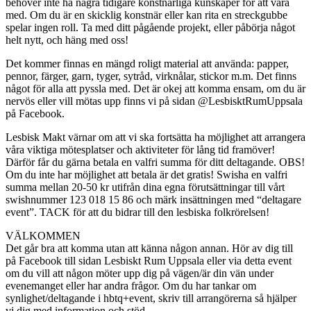
behöver inte ha några tidigare konstnärliga kunskaper för att vara
med. Om du är en skicklig konstnär eller kan rita en streckgubbe
spelar ingen roll. Ta med ditt pågående projekt, eller påbörja något
helt nytt, och häng med oss!
Det kommer finnas en mängd roligt material att använda: papper,
pennor, färger, garn, tyger, sytråd, virknålar, stickor m.m. Det finns
något för alla att pyssla med. Det är okej att komma ensam, om du är
nervös eller vill mötas upp finns vi på sidan @LesbisktRumUppsala
på Facebook.
Lesbisk Makt värnar om att vi ska fortsätta ha möjlighet att arrangera
våra viktiga mötesplatser och aktiviteter för lång tid framöver!
Därför får du gärna betala en valfri summa för ditt deltagande. OBS!
Om du inte har möjlighet att betala är det gratis! Swisha en valfri
summa mellan 20-50 kr utifrån dina egna förutsättningar till vårt
swishnummer 123 018 15 86 och märk insättningen med “deltagare
event”. TACK för att du bidrar till den lesbiska folkrörelsen!
VÄLKOMMEN
Det går bra att komma utan att känna någon annan. Hör av dig till
på Facebook till sidan Lesbiskt Rum Uppsala eller via detta event
om du vill att någon möter upp dig på vägen/är din vän under
evenemanget eller har andra frågor. Om du har tankar om
synlighet/deltagande i hbtq+event, skriv till arrangörerna så hjälper
vi dig med information och stöd.