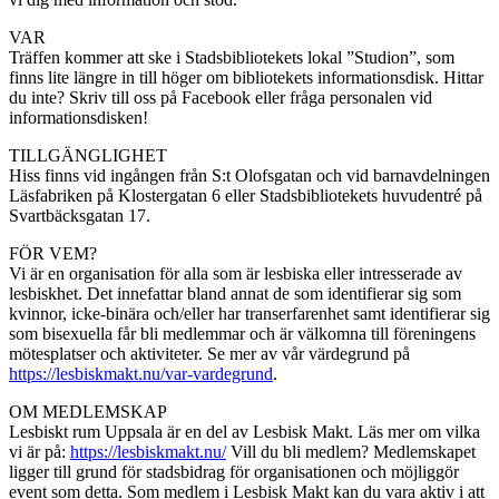
VAR
Träffen kommer att ske i Stadsbibliotekets lokal ”Studion”, som
finns lite längre in till höger om bibliotekets informationsdisk. Hittar
du inte? Skriv till oss på Facebook eller fråga personalen vid
informationsdisken!
TILLGÄNGLIGHET
Hiss finns vid ingången från S:t Olofsgatan och vid barnavdelningen
Läsfabriken på Klostergatan 6 eller Stadsbibliotekets huvudentré på
Svartbäcksgatan 17.
FÖR VEM?
Vi är en organisation för alla som är lesbiska eller intresserade av
lesbiskhet. Det innefattar bland annat de som identifierar sig som
kvinnor, icke-binära och/eller har transerfarenhet samt identifierar sig
som bisexuella får bli medlemmar och är välkomna till föreningens
mötesplatser och aktiviteter. Se mer av vår värdegrund på
https://lesbiskmakt.nu/var-vardegrund
.
OM MEDLEMSKAP
Lesbiskt rum Uppsala är en del av Lesbisk Makt. Läs mer om vilka
vi är på:
https://lesbiskmakt.nu/
Vill du bli medlem? Medlemskapet
ligger till grund för stadsbidrag för organisationen och möjliggör
event som detta. Som medlem i Lesbisk Makt kan du vara aktiv i att