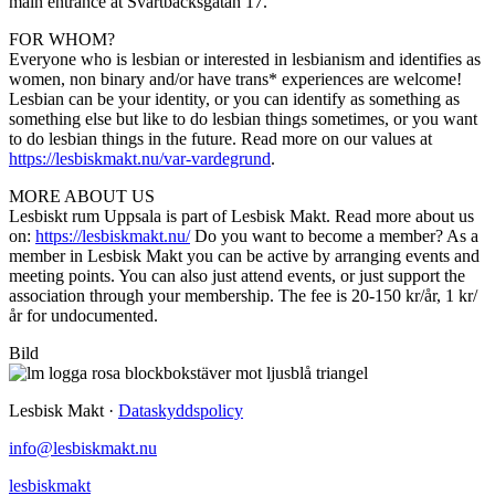
main entrance at Svartbäcksgatan 17.
FOR WHOM?
Everyone who is lesbian or interested in lesbianism and identifies as
women, non binary and/or have trans* experiences are welcome!
Lesbian can be your identity, or you can identify as something as
something else but like to do lesbian things sometimes, or you want
to do lesbian things in the future. Read more on our values at
https://lesbiskmakt.nu/var-vardegrund
.
MORE ABOUT US
Lesbiskt rum Uppsala is part of Lesbisk Makt. Read more about us
on:
https://lesbiskmakt.nu/
Do you want to become a member? As a
member in Lesbisk Makt you can be active by arranging events and
meeting points. You can also just attend events, or just support the
association through your membership. The fee is 20-150 kr/år, 1 kr/
år for undocumented.
Bild
Lesbisk Makt ·
Dataskyddspolicy
info@lesbiskmakt.nu
lesbiskmakt