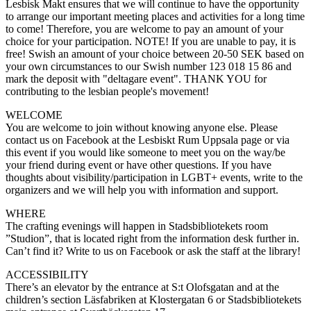
Lesbisk Makt ensures that we will continue to have the opportunity
to arrange our important meeting places and activities for a long time
to come! Therefore, you are welcome to pay an amount of your
choice for your participation. NOTE! If you are unable to pay, it is
free! Swish an amount of your choice between 20-50 SEK based on
your own circumstances to our Swish number 123 018 15 86 and
mark the deposit with "deltagare event". THANK YOU for
contributing to the lesbian people's movement!
WELCOME
You are welcome to join without knowing anyone else. Please
contact us on Facebook at the Lesbiskt Rum Uppsala page or via
this event if you would like someone to meet you on the way/be
your friend during event or have other questions. If you have
thoughts about visibility/participation in LGBT+ events, write to the
organizers and we will help you with information and support.
WHERE
The crafting evenings will happen in Stadsbibliotekets room
”Studion”, that is located right from the information desk further in.
Can’t find it? Write to us on Facebook or ask the staff at the library!
ACCESSIBILITY
There’s an elevator by the entrance at S:t Olofsgatan and at the
children’s section Läsfabriken at Klostergatan 6 or Stadsbibliotekets