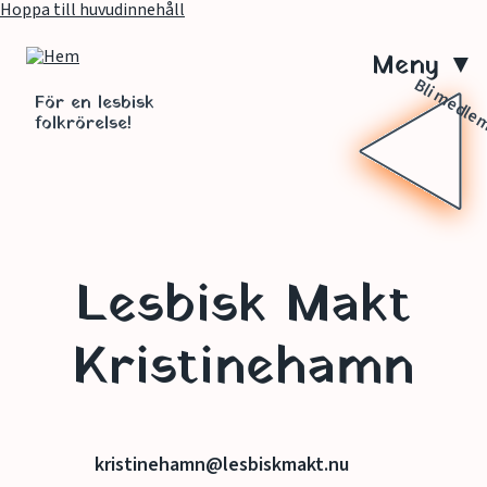
Hoppa till huvudinnehåll
M
Bli medl
e
För en lesbisk
folkrörelse!
n
y
Lesbisk Makt
Kristinehamn
kristinehamn@lesbiskmakt.nu