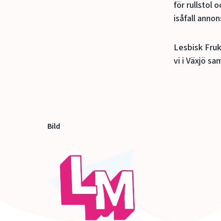
för rullstol
isåfall anno
Lesbisk Fru
vi i Växjö s
Bild