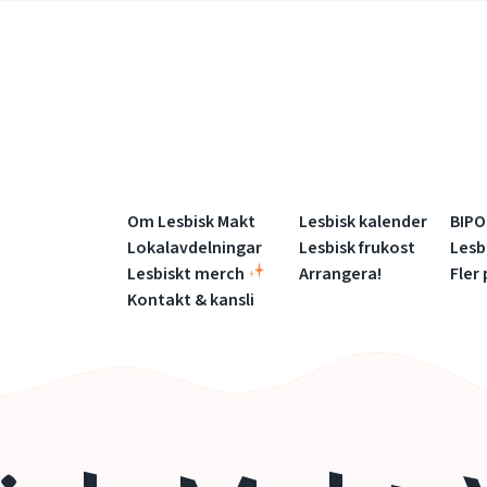
M
Om Lesbisk Makt
Lesbisk kalender
BIPO
Lokalavdelningar
Lesbisk frukost
Lesb
e
Lesbiskt merch
Arrangera!
Fler
Kontakt & kansli
n
y