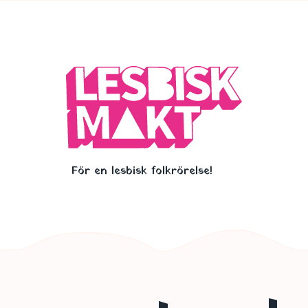
Hoppa
till
huvudinnehåll
För en lesbisk folkrörelse!