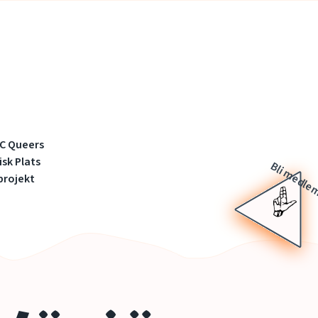
C Queers
isk Plats
Bli medl
 projekt