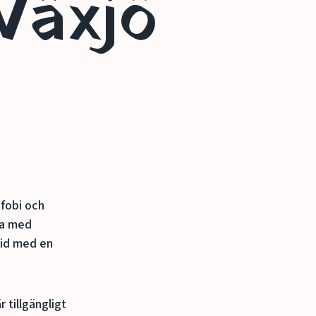
Växjö
sfobi och
ara med
ltid med en
 tillgängligt