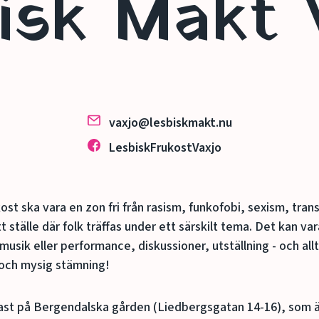
isk Makt 
vaxjo@lesbiskmakt.nu
LesbiskFrukostVaxjo
ost ska vara en zon fri från rasism, funkofobi, sexism, tran
t ställe där folk träffas under ett särskilt tema. Det kan v
 musik eller performance, diskussioner, utställning - och al
 och mysig stämning!
ftast på Bergendalska gården (Liedbergsgatan 14-16), som är