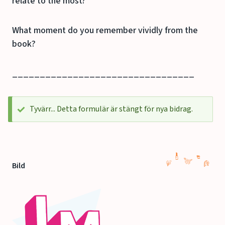
relate to the most?
What moment do you remember vividly from the
book?
_________________________________
Statusmeddelande
Tyvärr... Detta formulär är stängt för nya bidrag.
Bild