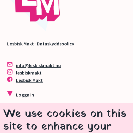
Lesbisk Makt ·
Dataskyddspolicy
info@lesbiskmakt.nu
lesbiskmakt
Lesbisk Makt
Logga in
We use cookies on this
Swisha oss en gåva
site to enhance your
Skanna vår QR-kod eller