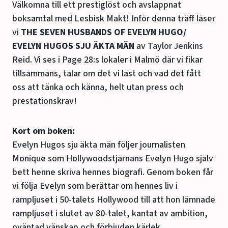
Välkomna till ett prestiglöst och avslappnat
boksamtal med Lesbisk Makt! Inför denna träff läser
vi
THE SEVEN HUSBANDS OF EVELYN HUGO/
EVELYN HUGOS SJU ÄKTA MÄN
av Taylor Jenkins
Reid. Vi ses i Page 28:s lokaler i Malmö där vi fikar
tillsammans, talar om det vi läst och vad det fått
oss att tänka och känna, helt utan press och
prestationskrav!
Kort om boken:
Evelyn Hugos sju äkta män följer journalisten
Monique som Hollywoodstjärnans Evelyn Hugo själv
bett henne skriva hennes biografi. Genom boken får
vi följa Evelyn som berättar om hennes liv i
rampljuset i 50-talets Hollywood till att hon lämnade
rampljuset i slutet av 80-talet, kantat av ambition,
oväntad vänskap och förbjuden kärlek.