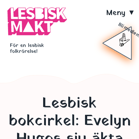
Hoppa
till
M
huvudinnehåll
e
Bli medl
n
För en lesbisk
y
folkrörelse!
Lesbisk
bokcirkel: Evelyn
Hugos sju äkta