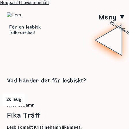
Hoppa till huvudinnehåll
M
Bli medl
e
För en lesbisk
folkrörelse!
n
y
Vad händer det för lesbiskt?
26 aug
Kristinehamn
Fika Träff
Lesbisk makt Kristinehamn fika meet.