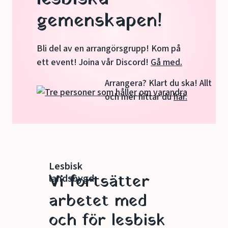
gemenskapen!
Bli del av en arrangörsgrupp! Kom på
ett event! Joina vår Discord!
Gå med.
Arrangera? Klart du ska! Allt
och mer hittar du
här.
Lesbisk
Vi fortsätter
landsbygd
arbetet med
och för lesbisk